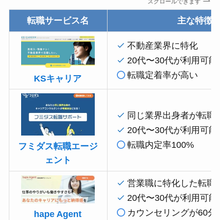
スクロールできます
転職サービス名
主な特徴
不動産業界に特化
20代〜30代が利用可能
転職定着率が高い
KSキャリア
同じ業界出身者が転職
20代〜30代が利用可能
転職内定率100%
フミダス転職エージ
ェント
営業職に特化した転職
20代〜30代が利用可能
カウンセリングが60分
hape Agent