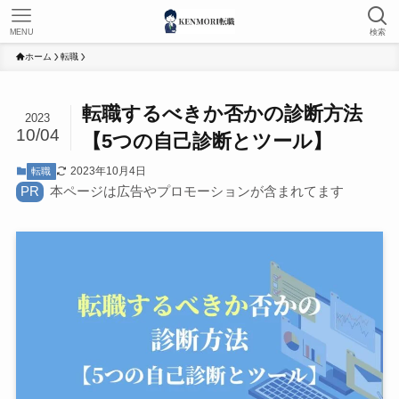
MENU
検索
ホーム
転職
転職するべきか否かの診断方法
2023
10/04
【5つの自己診断とツール】
2023年10月4日
転職
PR
本ページは広告やプロモーションが含まれてます