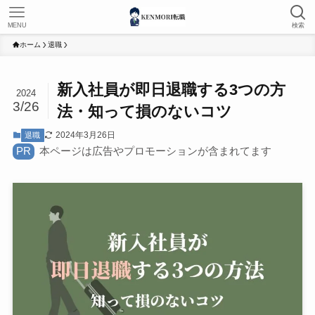
MENU
検索
ホーム
退職
新入社員が即日退職する3つの方
2024
3/26
法・知って損のないコツ
2024年3月26日
退職
PR
本ページは広告やプロモーションが含まれてます