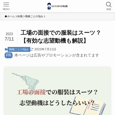
MENU
検索
ホーム
転職
職種ごとの悩み
工場の面接での服装はスーツ？
2023
7/11
【有効な志望動機も解説】
2023年7月11日
職種ごとの悩み
PR
本ページは広告やプロモーションが含まれてます